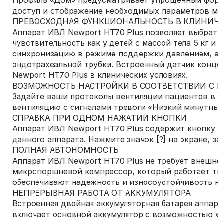
Профиль «Дом» предусматривает упрощенный форм
доступ и отображение необходимых параметров мо
ПРЕВОСХОДНАЯ ФУНКЦИОНАЛЬНОСТЬ В КЛИНИЧ
Аппарат ИВЛ Newport HT70 Plus позволяет выбрат
чувствительность как у детей с массой тела 5 кг 
синхронизацию в режиме поддержки давлением, а
эндотрахеальной трубки. Встроенный датчик конц
Newport HT70 Plus в клинических условиях.
ВОЗМОЖНОСТЬ НАСТРОЙКИ В СООТВЕТСТВИИ 
Задайте ваши протоколы вентиляции пациентов в 
вентиляцию с сигналами тревоги «Низкий минутны
СПРАВКА ПРИ ОДНОМ НАЖАТИИ КНОПКИ
Аппарат ИВЛ Newport HT70 Plus содержит кнопку 
данного аппарата. Нажмите значок [?] на экране,
ПОЛНАЯ АВТОНОМНОСТЬ
Аппарат ИВЛ Newport HT70 Plus не требует внешн
микропоршневой компрессор, который работает ти
обеспечивают надежность и износоустойчивость н
НЕПРЕРЫВНАЯ РАБОТА ОТ АККУМУЛЯТОРА
Встроенная двойная аккумуляторная батарея аппа
включает основной аккумулятор с возможностью «г