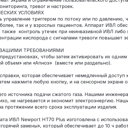
ат экрана и ограничение пользовательского доступа
ниторинга, тревог и настроек.
ЕСКИХ УСЛОВИЯХ
ь управление триггером по потоку или по давлению, 
и более, так и у взрослых пациентов. Аппарат ИВЛ об
 также контроль утечек при неинвазивной ИВЛ либо
ентрации кислорода с сигналами тревоги повышает 
С ВАШИМИ ТРЕБОВАНИЯМИ
предустановках, чтобы затем активировать их одним
й объем» или «Апноэ» (вместе или раздельно).
справки, которая обеспечивает немедленный доступ к
 затем нажмите любую кнопку, и на сенсорном экране 
его источника подачи сжатого газа. Нашими инженер
хо, не нагревается и экономит электроэнергию. На
а протяжении всего срока эксплуатации изделия.
рата ИВЛ Newport HT70 Plus изготовлена с использов
орячей замены», который обеспечивает до 10 ч работ