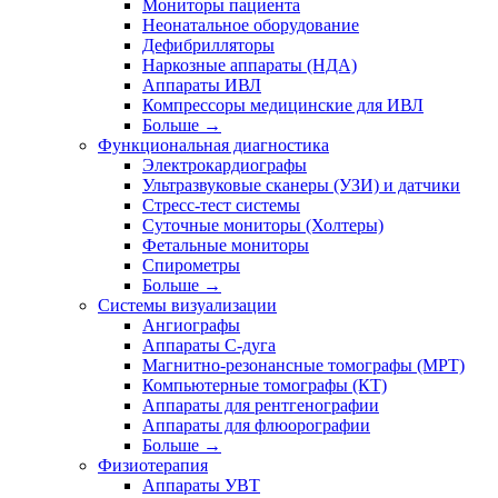
Мониторы пациента
Неонатальное оборудование
Дефибрилляторы
Наркозные аппараты (НДА)
Аппараты ИВЛ
Компрессоры медицинские для ИВЛ
Больше
→
Функциональная диагностика
Электрокардиографы
Ультразвуковые сканеры (УЗИ) и датчики
Стресс-тест системы
Суточные мониторы (Холтеры)
Фетальные мониторы
Спирометры
Больше
→
Системы визуализации
Ангиографы
Аппараты C-дуга
Магнитно-резонансные томографы (МРТ)
Компьютерные томографы (КТ)
Аппараты для рентгенографии
Аппараты для флюорографии
Больше
→
Физиотерапия
Аппараты УВТ