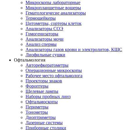
Микроскопы лабораторные
Микропланшетные вошеры
Гематологичесие анализаторы
Термошейкеры
Цитометры, сортеры клеток
Анализаторы СОЭ
Гомогенизаторы
Анализаторы мочи
Анализ спермы
Анализаторы газов крови и электролитов, КЩС
Лиофильные сушки
Офтальмология
Авторефкератометры
Операционные микроскопы
Рабочее место офтальмолога
Проекторы знаков
Фороптеры
Щелевые лампы
Наборы пробных линз
Офтальмоскопы
Периметры
Тонометры
Диоптриметры
Лазерные системы
Приборные столики