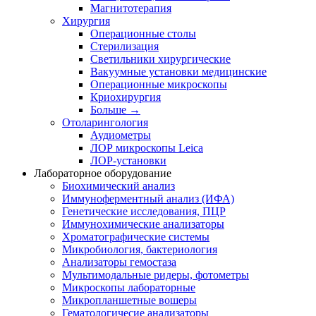
Магнитотерапия
Хирургия
Операционные столы
Стерилизация
Светильники хирургические
Вакуумные установки медицинские
Операционные микроскопы
Криохирургия
Больше
→
Отоларингология
Аудиометры
ЛОР микроскопы Leica
ЛОР-установки
Лабораторное оборудование
Биохимический анализ
Иммуноферментный анализ (ИФА)
Генетические исследования, ПЦР
Иммунохимические анализаторы
Хроматографические системы
Микробиология, бактериология
Анализаторы гемостаза
Мультимодальные ридеры, фотометры
Микроскопы лабораторные
Микропланшетные вошеры
Гематологичесие анализаторы