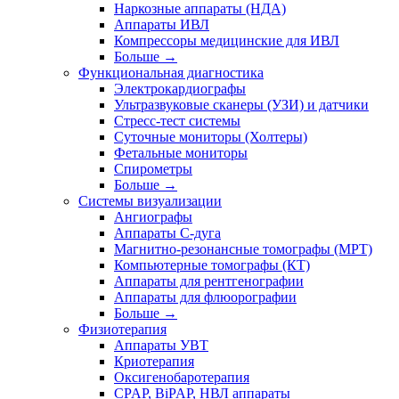
Наркозные аппараты (НДА)
Аппараты ИВЛ
Компрессоры медицинские для ИВЛ
Больше
→
Функциональная диагностика
Электрокардиографы
Ультразвуковые сканеры (УЗИ) и датчики
Стресс-тест системы
Суточные мониторы (Холтеры)
Фетальные мониторы
Спирометры
Больше
→
Системы визуализации
Ангиографы
Аппараты C-дуга
Магнитно-резонансные томографы (МРТ)
Компьютерные томографы (КТ)
Аппараты для рентгенографии
Аппараты для флюорографии
Больше
→
Физиотерапия
Аппараты УВТ
Криотерапия
Оксигенобаротерапия
CPAP, BiPAP, НВЛ аппараты