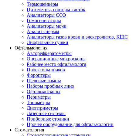
Термошейкеры
Цитометры, сортеры клеток
Анализаторы СОЭ
Гомогенизаторы
Анализаторы мочи
Анализ спермы
Анализаторы газов крови и электролитов, КЩС
Лиофильные сушки
Офтальмология
Авторефкератометры
Операционные микроскопы
Рабочее место офтальмолога
Проекторы знаков
Фороптеры
Щелевые лампы
Наборы пробных линз
Офтальмоскопы
Периметры
Тонометры
Диоптриметры
Лазерные системы
Приборные столики
Прочее оборудование для офтальмологии
Стоматология
Стоматологические установки