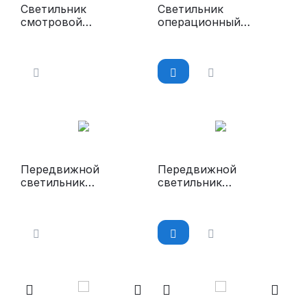
Светильник
Светильник
смотровой
операционный
передвижной
потолочный
«ЭМАЛЕД 100П»
«ЭМАЛЕД 300»
Передвижной
Передвижной
светильник
светильник
медицинский
медицинский
«ЭМАЛЕД 200П»
«ЭМАЛЕД 300П»