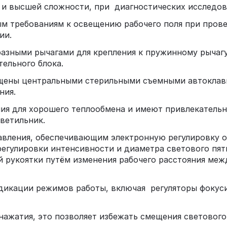
й и высшей сложности, при диагностических исследов
 требованиям к освещению рабочего поля при прове
ии.
зными рычагами для крепления к пружинному рычагу
ельного блока.
ащены центральными стерильными съемными автокла
ния.
ия для хорошего теплообмена и имеют привлекательн
ветильник.
авления, обеспечивающим электронную регулировку о
регулировки интенсивности и диаметра светового пятн
ой рукоятки путём изменения рабочего расстояния м
ндикации режимов работы, включая регуляторы фокуси
нажатия, это позволяет избежать смещения светового 