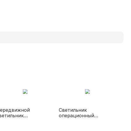
ередвижной
Светильник
ветильник
операционный
едицинский
потолочный «ЭМАЛЕД
ЭМАЛЕД 500П»
200»