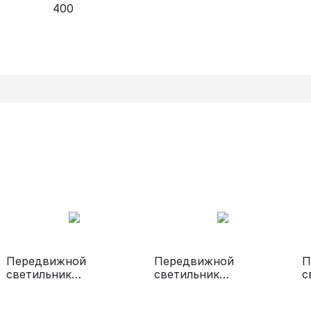
400
Передвижной
Передвижной
П
светильник
светильник
с
медицинский
медицинский
м
«ЭМАЛЕД 200П»
«ЭМАЛЕД 300П»
«