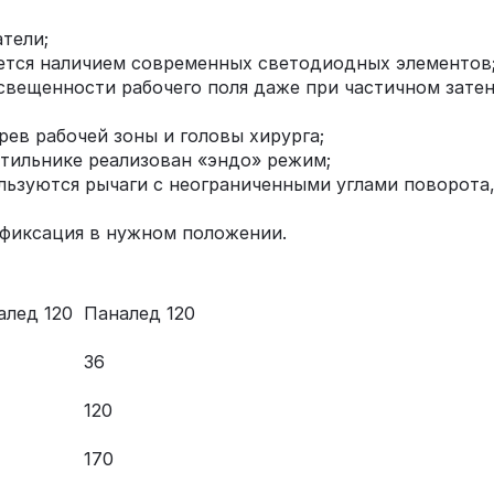
тели;
ется наличием современных светодиодных элементов
свещенности рабочего поля даже при частичном затен
ев рабочей зоны и головы хирурга;
етильнике реализован «эндо» режим;
ьзуются рычаги с неограниченными углами поворота,
 фиксация в нужном положении.
алед 120
Паналед 120
36
120
170