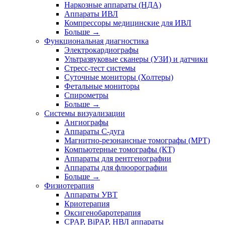
Наркозные аппараты (НДА)
Аппараты ИВЛ
Компрессоры медицинские для ИВЛ
Больше
→
Функциональная диагностика
Электрокардиографы
Ультразвуковые сканеры (УЗИ) и датчики
Стресс-тест системы
Суточные мониторы (Холтеры)
Фетальные мониторы
Спирометры
Больше
→
Системы визуализации
Ангиографы
Аппараты C-дуга
Магнитно-резонансные томографы (МРТ)
Компьютерные томографы (КТ)
Аппараты для рентгенографии
Аппараты для флюорографии
Больше
→
Физиотерапия
Аппараты УВТ
Криотерапия
Оксигенобаротерапия
CPAP, BiPAP, НВЛ аппараты