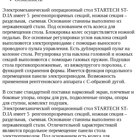
Электромеханический операционный стол STARTECH ST-
D.IA имеет 5 ренгенопрозрачных секций, ножная секция –
раздельная, съемная. Основание станины выполнено из
нержавеющей стали. Под основанием есть колеса для
перемещения стола. Блокировка колес осуществляется ножной
педалью. Все основные регулировки углов наклона секций
выполняются электроприводами с помощью выносного
проводного пульта управления. Есть дублирующий пульт на
колонне стола. Регулировка угла наклона головной и ножных
секций выполняются с помощью газовых пружин. Подушки
стола противопролежневые, из вязкоупругого поролона, с
функцией сохранения формы. Имеется функция продольного
перемещения панели электроприводом. Возможность
применения рентгеновского аппарата с С-образной дугой.
В составе стандартной поставки наркозный экран, плечевые и
боковые упоры, опоры для рук, подколенные опоры, опоры
для ступни, комплект подушек.
Электромеханический операционный стол STARTECH ST-
D.IA имеет 5 ренгенопрозрачных секций, ножная секция –
раздельная, съемная. Основание станины выполнено из
нержавеющей стали. Отличительной характеристикой
являются продольное перемещение панели стола
электроприводом. Под основанием есть колеса для