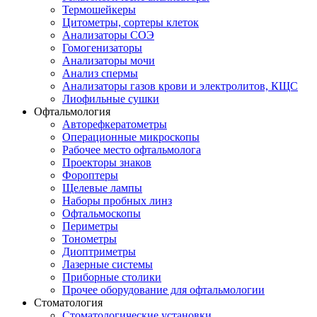
Термошейкеры
Цитометры, сортеры клеток
Анализаторы СОЭ
Гомогенизаторы
Анализаторы мочи
Анализ спермы
Анализаторы газов крови и электролитов, КЩС
Лиофильные сушки
Офтальмология
Авторефкератометры
Операционные микроскопы
Рабочее место офтальмолога
Проекторы знаков
Фороптеры
Щелевые лампы
Наборы пробных линз
Офтальмоскопы
Периметры
Тонометры
Диоптриметры
Лазерные системы
Приборные столики
Прочее оборудование для офтальмологии
Стоматология
Стоматологические установки