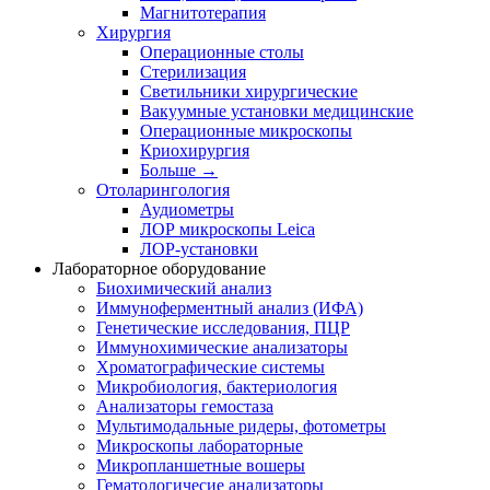
Магнитотерапия
Хирургия
Операционные столы
Стерилизация
Светильники хирургические
Вакуумные установки медицинские
Операционные микроскопы
Криохирургия
Больше
→
Отоларингология
Аудиометры
ЛОР микроскопы Leica
ЛОР-установки
Лабораторное оборудование
Биохимический анализ
Иммуноферментный анализ (ИФА)
Генетические исследования, ПЦР
Иммунохимические анализаторы
Хроматографические системы
Микробиология, бактериология
Анализаторы гемостаза
Мультимодальные ридеры, фотометры
Микроскопы лабораторные
Микропланшетные вошеры
Гематологичесие анализаторы