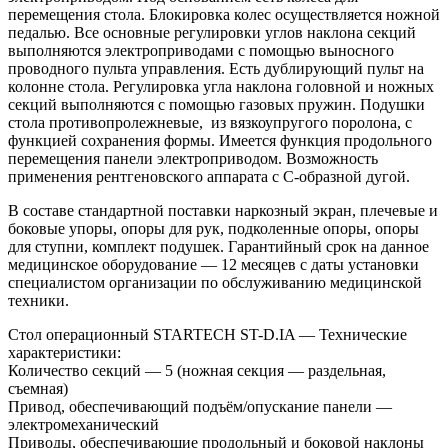
перемещения стола. Блокировка колес осуществляется ножной
педалью. Все основные регулировки углов наклона секций
выполняются электроприводами с помощью выносного
проводного пульта управления. Есть дублирующий пульт на
колонне стола. Регулировка угла наклона головной и ножных
секций выполняются с помощью газовых пружин. Подушки
стола противопролежневые, из вязкоупругого поролона, с
функцией сохранения формы. Имеется функция продольного
перемещения панели электроприводом. Возможность
применения рентгеновского аппарата с С-образной дугой.
В составе стандартной поставки наркозный экран, плечевые и
боковые упоры, опоры для рук, подколенные опоры, опоры
для ступни, комплект подушек. Гарантийный срок на данное
медицинское оборудование — 12 месяцев с даты установки
специалистом организации по обслуживанию медицинской
техники.
Стол операционный STARTECH ST-D.IA — Технические
характеристики:
Количество секций — 5 (ножная секция — раздельная,
съемная)
Привод, обеспечивающий подъём/опускание панели —
электромеханический
Приводы, обеспечивающие продольный и боковой наклоны