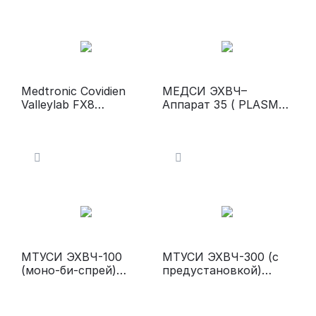
Medtronic Covidien
МЕДСИ ЭХВЧ–
Valleylab FX8
Аппарат 35 ( PLASMA
Электрокоагулятор
L)
МТУСИ ЭХВЧ-100
МТУСИ ЭХВЧ-300 (с
(моно-би-спрей)
предустановкой)
Электрохирургически
Электрохирургически
й аппарат
й аппарат