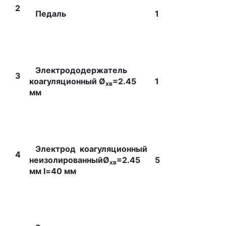
2
Педаль
1
Электрододержатель
3
коагуляционный Ø
=2.45
1
хв
мм
Электрод коагуляционный
4
неизолированныйØ
=2.45
5
хв
мм l=40 мм