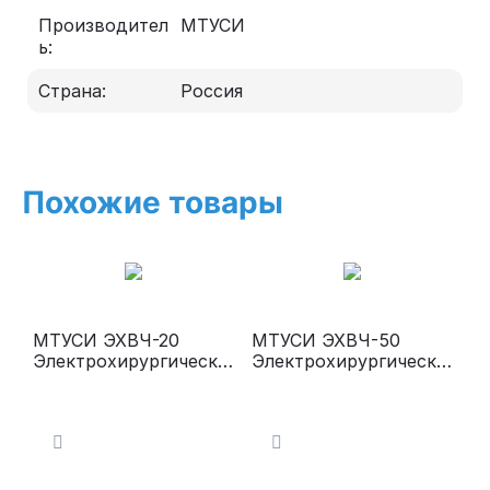
Производител
МТУСИ
ь:
Страна:
Россия
Похожие товары
МТУСИ ЭХВЧ-20
МТУСИ ЭХВЧ-50
Электрохирургически
Электрохирургически
й аппарат (эпилятор-
й аппарат
коагулятор)
(микрокоагуляция,
коагуляция)