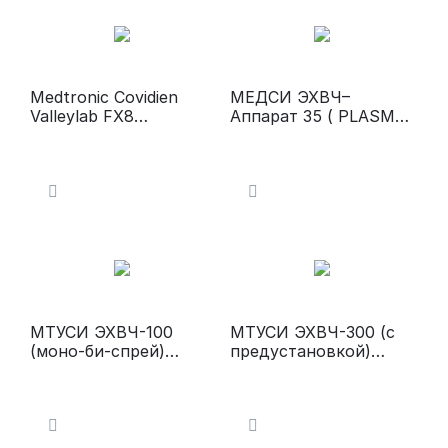
Medtronic Covidien
МЕДСИ ЭХВЧ–
Valleylab FX8
Аппарат 35 ( PLASMA
Электрокоагулятор
L)
МТУСИ ЭХВЧ-100
МТУСИ ЭХВЧ-300 (с
(моно-би-спрей)
предустановкой)
Электрохирургически
Электрохирургически
й аппарат
й аппарат