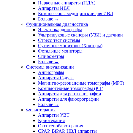
Наркозные аппараты (НДА)
Аппараты ИВЛ
Компрессоры медицинские для ИВЛ
Больше
→
Функциональная диагностика
Электрокардиографы
Ультразвуковые сканеры (УЗИ) и датчики
Стресс-тест системы
Суточные мониторы (Холтеры)
Фетальные мониторы
Спирометры
Больше
→
Системы визуализации
Ангиографы
Аппараты C-дуга
Магнитно-резонансные томографы (МРТ)
Компьютерные томографы (КТ)
Аппараты для рентгенографии
Аппараты для флюорографии
Больше
→
Физиотерапия
Аппараты УВТ
Криотерапия
Оксигенобаротерапия
CPAP, BiPAP, НВЛ аппараты