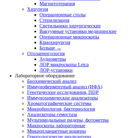
Магнитотерапия
Хирургия
Операционные столы
Стерилизация
Светильники хирургические
Вакуумные установки медицинские
Операционные микроскопы
Криохирургия
Больше
→
Отоларингология
Аудиометры
ЛОР микроскопы Leica
ЛОР-установки
Лабораторное оборудование
Биохимический анализ
Иммуноферментный анализ (ИФА)
Генетические исследования, ПЦР
Иммунохимические анализаторы
Хроматографические системы
Микробиология, бактериология
Анализаторы гемостаза
Мультимодальные ридеры, фотометры
Микроскопы лабораторные
Микропланшетные вошеры
Гематологичесие анализаторы