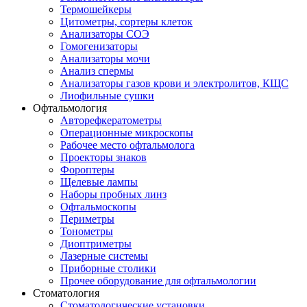
Термошейкеры
Цитометры, сортеры клеток
Анализаторы СОЭ
Гомогенизаторы
Анализаторы мочи
Анализ спермы
Анализаторы газов крови и электролитов, КЩС
Лиофильные сушки
Офтальмология
Авторефкератометры
Операционные микроскопы
Рабочее место офтальмолога
Проекторы знаков
Фороптеры
Щелевые лампы
Наборы пробных линз
Офтальмоскопы
Периметры
Тонометры
Диоптриметры
Лазерные системы
Приборные столики
Прочее оборудование для офтальмологии
Стоматология
Стоматологические установки