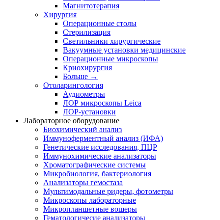
Магнитотерапия
Хирургия
Операционные столы
Стерилизация
Светильники хирургические
Вакуумные установки медицинские
Операционные микроскопы
Криохирургия
Больше
→
Отоларингология
Аудиометры
ЛОР микроскопы Leica
ЛОР-установки
Лабораторное оборудование
Биохимический анализ
Иммуноферментный анализ (ИФА)
Генетические исследования, ПЦР
Иммунохимические анализаторы
Хроматографические системы
Микробиология, бактериология
Анализаторы гемостаза
Мультимодальные ридеры, фотометры
Микроскопы лабораторные
Микропланшетные вошеры
Гематологичесие анализаторы