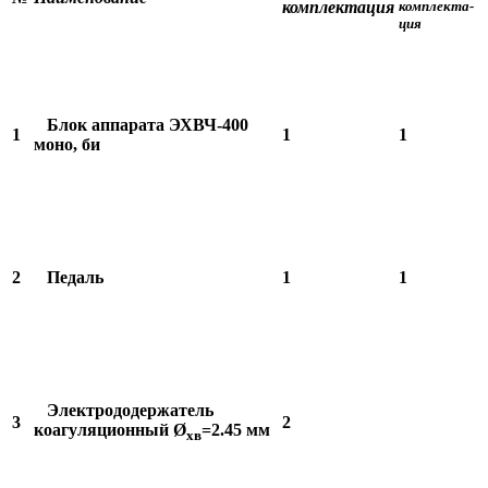
комплекта
ция
комплекта-
ция
Блок аппарата ЭХВЧ-400
1
1
1
моно, би
2
Педаль
1
1
Электрододержатель
3
2
коагуляционный Ø
=2.45 мм
хв