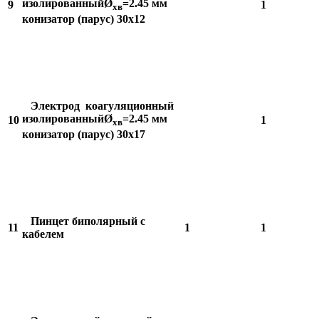
изолированныйØ
=2.45 мм
9
1
хв
конизатор (парус) 30х12
Электрод коагуляционный
изолированныйØ
=2.45 мм
10
1
хв
конизатор (парус) 30х17
Пинцет биполярный с
11
1
1
кабелем