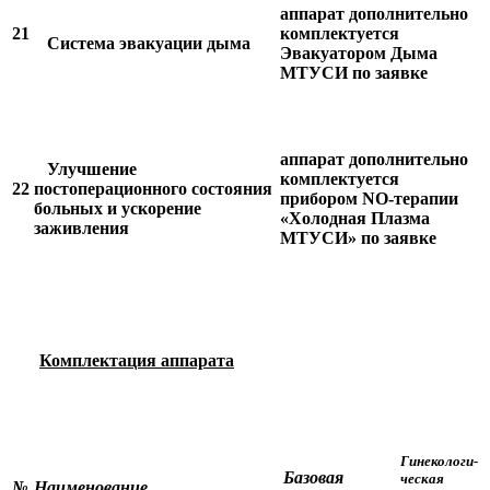
аппарат дополнительно
21
комплектуется
Система эвакуации дыма
Эвакуатором Дыма
МТУСИ по заявке
аппарат дополнительно
Улучшение
комплектуется
22
постоперационного состояния
прибором NO-терапии
больных и ускорение
«Холодная Плазма
заживления
МТУСИ» по заявке
Комплектация аппарата
Гинекологи-
Базовая
ческая
№
Наименование