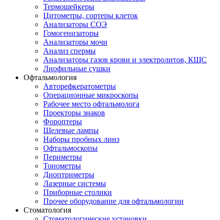
Термошейкеры
Цитометры, сортеры клеток
Анализаторы СОЭ
Гомогенизаторы
Анализаторы мочи
Анализ спермы
Анализаторы газов крови и электролитов, КЩС
Лиофильные сушки
Офтальмология
Авторефкератометры
Операционные микроскопы
Рабочее место офтальмолога
Проекторы знаков
Фороптеры
Щелевые лампы
Наборы пробных линз
Офтальмоскопы
Периметры
Тонометры
Диоптриметры
Лазерные системы
Приборные столики
Прочее оборудование для офтальмологии
Стоматология
Стоматологические установки