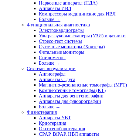
Наркозные аппараты (НДА)
Аппараты ИВЛ
Компрессоры медицинские для ИВЛ
Больше
→
Функциональная диагностика
Электрокардиографы
Ультразвуковые сканеры (УЗИ) и датчики
Стресс-тест системы
Суточные мониторы (Холтеры)
Фетальные мониторы
Спирометры
Больше
→
Системы визуализации
Ангиографы
Аппараты C-дуга
Магнитно-резонансные томографы (МРТ)
Компьютерные томографы (КТ)
Аппараты для рентгенографии
Аппараты для флюорографии
Больше
→
Физиотерапия
Аппараты УВТ
Криотерапия
Оксигенобаротерапия
CPAP, BiPAP, НВЛ аппараты