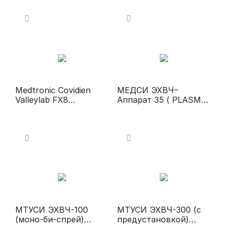
коагулятор)
(микрокоагуляция,
коагуляция)
Medtronic Covidien
МЕДСИ ЭХВЧ–
Valleylab FX8
Аппарат 35 ( PLASMA
Электрокоагулятор
L)
МТУСИ ЭХВЧ-100
МТУСИ ЭХВЧ-300 (с
(моно-би-спрей)
предустановкой)