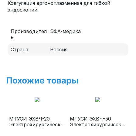
Коагуляция аргоноплазменная для гибкой
эндоскопии
Производител
ЭФА-медика
ь:
Страна:
Россия
Похожие товары
МТУСИ ЭХВЧ-20
МТУСИ ЭХВЧ-50
Электрохирургически
Электрохирургически
й аппарат (эпилятор-
й аппарат