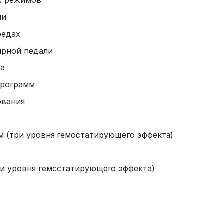
их режимов
ии
редах
ярной педали
на
программ
ования
м (три уровня гемостатирующего эффекта)
ри уровня гемостатирующего эффекта)