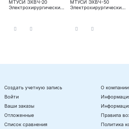
МТУСИ ЭХВЧ-20
МТУСИ ЭХВЧ-50
Электрохирургический
Электрохирургический
аппарат (эпилятор-
аппарат
коагулятор)
(микрокоагуляция,
коагуляция)
Создать учетную запись
О компании
Войти
Информация
Ваши заказы
Информация
Отложенные
Правила во
Список сравнения
Политика к