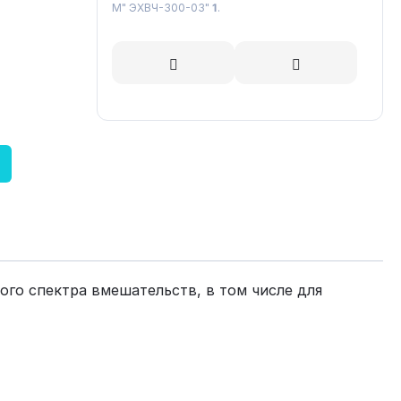
М" ЭХВЧ-300-03"
1
.
го спектра вмешательств, в том числе для