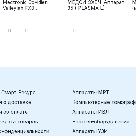
Medtronic Covidien
МЕДСИ ЭХВЧ–Аппарат
М
Valleylab FX8
35 ( PLASMA L)
(
Электрокоагулятор
Э
а
 Смарт Ресурс
Аппараты МРТ
 о доставке
Компьютерные томограф
 об оплате
Аппараты ИВЛ
зврата товаров
Рентген-оборудование
онфиденциальности
Аппараты УЗИ