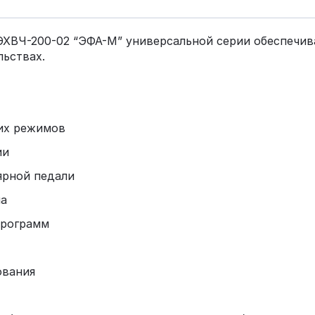
ЭХВЧ-200-02 “ЭФА-М” универсальной серии обеспечив
ьствах.
ких режимов
ии
ярной педали
на
программ
ования