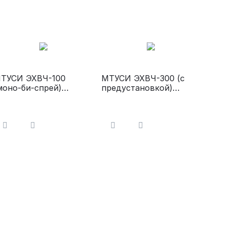
ТУСИ ЭХВЧ-100
МТУСИ ЭХВЧ-300 (с
моно-би-спрей)
предустановкой)
лектрохирургический
Электрохирургический
ппарат
аппарат