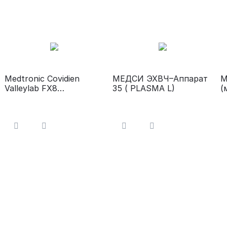
Medtronic Covidien
МЕДСИ ЭХВЧ–Аппарат
М
Valleylab FX8
35 ( PLASMA L)
(
Электрокоагулятор
Э
а