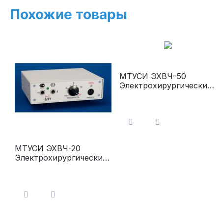
Похожие товары
МТУСИ ЭХВЧ-50
Электрохирургический
аппарат
(микрокоагуляция,
коагуляция)
МТУСИ ЭХВЧ-20
Электрохирургический
аппарат (эпилятор-
коагулятор)