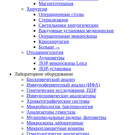
Магнитотерапия
Хирургия
Операционные столы
Стерилизация
Светильники хирургические
Вакуумные установки медицинские
Операционные микроскопы
Криохирургия
Больше
→
Отоларингология
Аудиометры
ЛОР микроскопы Leica
ЛОР-установки
Лабораторное оборудование
Биохимический анализ
Иммуноферментный анализ (ИФА)
Генетические исследования, ПЦР
Иммунохимические анализаторы
Хроматографические системы
Микробиология, бактериология
Анализаторы гемостаза
Мультимодальные ридеры, фотометры
Микроскопы лабораторные
Микропланшетные вошеры
Гематологичесие анализаторы