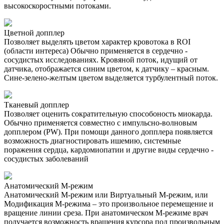
высокоскоростными потоками.
Цветной допплер
Позволяет выделять цветом характер кровотока в ROI
(области интереса) Обычно применяется в сердечно -
сосудистых исследованиях. Кровяной поток, идущий от
датчика, отображается синим цветом, к датчику – красным.
Сине-зелено-желтым цветом выделяется турбулентный поток.
Тканевый допплер
Позволяет оценить сократительную способоность миокарда.
Обычно применяется совместно с импульсно-волновым
допплером (PW). При помощи данного допплера появляется
возможность диагностировать ишемию, системные
поражения сердца, кардомиопатии и другие виды сердечно -
сосудистых заболеваний
Анатомический М-режим
Анатомический М-режим или Виртуальный М-режим, или
Модификация М-режима – это произвольное перемещение и
вращение линии среза. При анатомическом М-режиме врач
получается возможность вращения курсора под произвольным