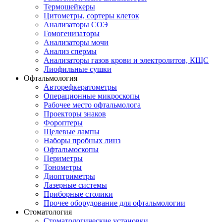
Термошейкеры
Цитометры, сортеры клеток
Анализаторы СОЭ
Гомогенизаторы
Анализаторы мочи
Анализ спермы
Анализаторы газов крови и электролитов, КЩС
Лиофильные сушки
Офтальмология
Авторефкератометры
Операционные микроскопы
Рабочее место офтальмолога
Проекторы знаков
Фороптеры
Щелевые лампы
Наборы пробных линз
Офтальмоскопы
Периметры
Тонометры
Диоптриметры
Лазерные системы
Приборные столики
Прочее оборудование для офтальмологии
Стоматология
Стоматологические установки