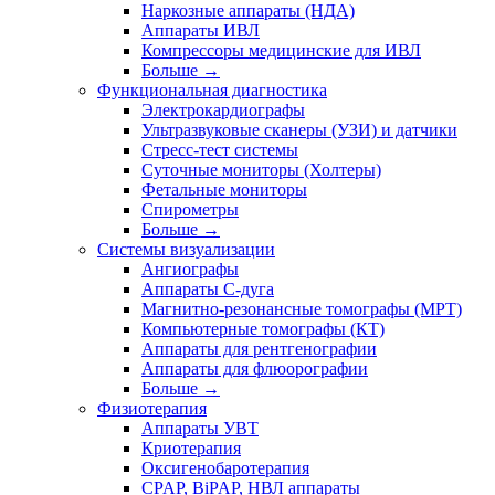
Наркозные аппараты (НДА)
Аппараты ИВЛ
Компрессоры медицинские для ИВЛ
Больше
→
Функциональная диагностика
Электрокардиографы
Ультразвуковые сканеры (УЗИ) и датчики
Стресс-тест системы
Суточные мониторы (Холтеры)
Фетальные мониторы
Спирометры
Больше
→
Системы визуализации
Ангиографы
Аппараты C-дуга
Магнитно-резонансные томографы (МРТ)
Компьютерные томографы (КТ)
Аппараты для рентгенографии
Аппараты для флюорографии
Больше
→
Физиотерапия
Аппараты УВТ
Криотерапия
Оксигенобаротерапия
CPAP, BiPAP, НВЛ аппараты