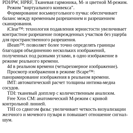
PDI/PW, HPRF, Тканевая гармоника, М- и цветной М-режим.
Режим "виртуального конвекса".
Формирование восьмиугольного пучка: обеспечивает
баланс между временным разрешением и разрешением
сканирования.
iClear™: технология подавления зернистости увеличивает
контрастное разрешение поврежденных участков без ущерба
для пространственного разрешения.
iBeam™: позволяет более точно определять границы
благодаря объединению нескольких изображений,
полученных под разными углами, в одно изображение в
режиме реального времени.
4d в реальном времени (четырехмерное изображение).
Просмотр изображения в режиме iScape™:
панорамирование изображения в реальном времени.
IMT: автоматический расчет толщины интима-медиа
сосудов.
TDI: тканевый допплер с количественным анализом.
Free Xros CM: анатомический M-режим с кривой
контрольной линией.
THI со сдвигом фазы: увеличивает четкость визуализации
желчного и мочевого пузыря и повышает отношение сигнал-
шум.