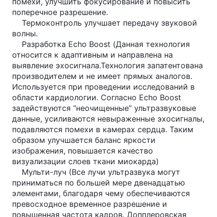
помехи, улучшить фокусирование и повысить
поперечное разрешение.
Термоконтроль улучшает передачу звуковой
волны.
Разработка Echo Boost (Данная технология
относится к адаптивным и направлена на
выявление эхосигнала.Технология запатентована
производителем и не имеет прямых аналогов.
Используется при проведении исследований в
области кардиологии. Согласно Echo Boost
задействуются “неочищенные” ультразвуковые
данные, усиливаются невыраженные эхосигналы,
подавляются помехи в камерах сердца. Таким
образом улучшается баланс яркости
изображения, повышается качество
визуализации слоев ткани миокарда)
Мульти-луч (Все лучи ультразвука могут
приниматься по большей мере двенадцатью
элементами, благодаря чему обеспечиваются
превосходное временное разрешение и
повышенная частота кадров. Допплеровская