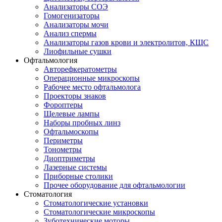
Анализаторы СОЭ
Гомогенизаторы
Анализаторы мочи
Анализ спермы
Анализаторы газов крови и электролитов, КЩС
Лиофильные сушки
Офтальмология
Авторефкератометры
Операционные микроскопы
Рабочее место офтальмолога
Проекторы знаков
Фороптеры
Щелевые лампы
Наборы пробных линз
Офтальмоскопы
Периметры
Тонометры
Диоптриметры
Лазерные системы
Приборные столики
Прочее оборудование для офтальмологии
Стоматология
Стоматологические установки
Стоматологические микроскопы
Зуботехнические моторы