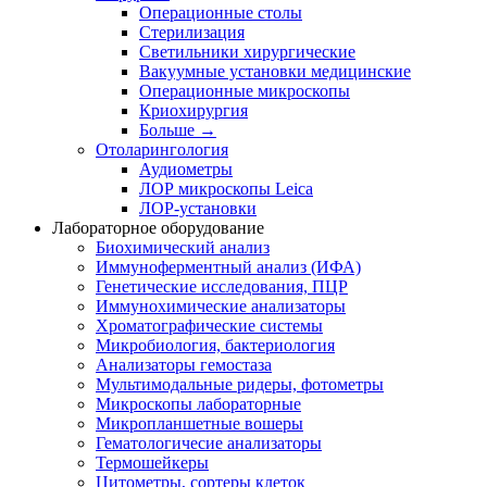
Операционные столы
Стерилизация
Светильники хирургические
Вакуумные установки медицинские
Операционные микроскопы
Криохирургия
Больше
→
Отоларингология
Аудиометры
ЛОР микроскопы Leica
ЛОР-установки
Лабораторное оборудование
Биохимический анализ
Иммуноферментный анализ (ИФА)
Генетические исследования, ПЦР
Иммунохимические анализаторы
Хроматографические системы
Микробиология, бактериология
Анализаторы гемостаза
Мультимодальные ридеры, фотометры
Микроскопы лабораторные
Микропланшетные вошеры
Гематологичесие анализаторы
Термошейкеры
Цитометры, сортеры клеток