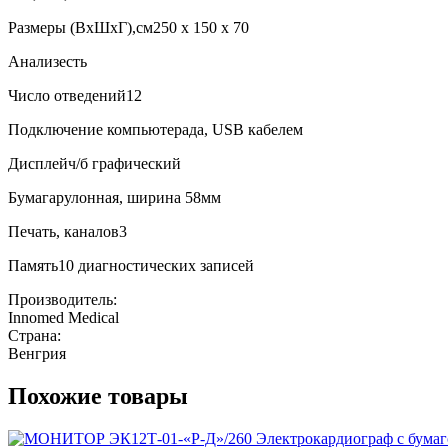
Размеры (ВxШxГ),см
250 x 150 x 70
Анализ
есть
Число отведений
12
Подключение компьютера
да, USB кабелем
Дисплей
ч/б графический
Бумага
рулонная, ширина 58мм
Печать, каналов
3
Память
10 диагностических записей
Производитель:
Innomed Medical
Страна:
Венгрия
Похожие товары