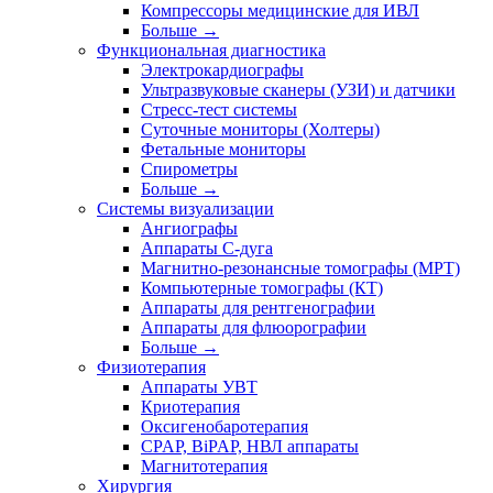
Компрессоры медицинские для ИВЛ
Больше
→
Функциональная диагностика
Электрокардиографы
Ультразвуковые сканеры (УЗИ) и датчики
Стресс-тест системы
Суточные мониторы (Холтеры)
Фетальные мониторы
Спирометры
Больше
→
Системы визуализации
Ангиографы
Аппараты C-дуга
Магнитно-резонансные томографы (МРТ)
Компьютерные томографы (КТ)
Аппараты для рентгенографии
Аппараты для флюорографии
Больше
→
Физиотерапия
Аппараты УВТ
Криотерапия
Оксигенобаротерапия
CPAP, BiPAP, НВЛ аппараты
Магнитотерапия
Хирургия