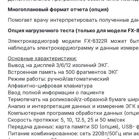
Многоплановый формат отчета (опция)
Помогает врачу интерпретировать полученные да
Опция нагрузочного теста (только для модели FX-
Электрокардиограф модели FX-8322R может быт
наблюдать электрокардиограмму и данные измерен
Основные характеристики:
Вывод на дисплей 3/6/12 изолиний ЭКГ.
Встроенная память на 500 фрагментов ЭКГ
Режим работы: ручной/автоматический
Алфавитно-цифровая клавиатура
Ввод полной информации о пациенте
Термопечать на роликовой/z-образной бумаге ши
Анализ и интерпретация данных и измерение ЭГК в
Компьютерная программа обработки данных (опци
Cкорость протяжки: 5, 10, 12.5, 25 и 50 мм/сек
Передача данных: карта памяти SD (опция), USB- ф
Питание комбинированное: сеть 220Вт/50Гц или а