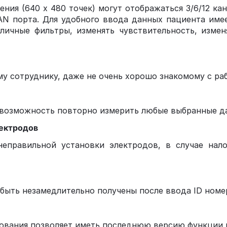
ния (640 х 480 точек) могут отображаться 3/6/12 к
N порта. Для удобного ввода данных пациента имее
ичные фильтры, изменять чувствительность, измен
у сотруднику, даже не очень хорошо знакомому с ра
 возможность повторно измерить любые выбранные да
ектродов
неправильной установки электродов, в случае на
 быть незамедлительно получены после ввода ID ном
ования позволяет иметь последнюю версию функции 