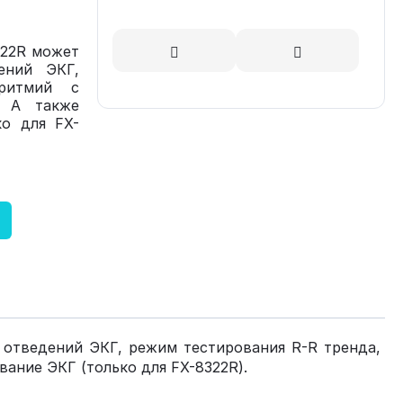
322R может
ений ЭКГ,
ритмий с
. А также
ко для FX-
х отведений ЭКГ, режим тестирования R-R тренда,
ание ЭКГ (только для FX-8322R).