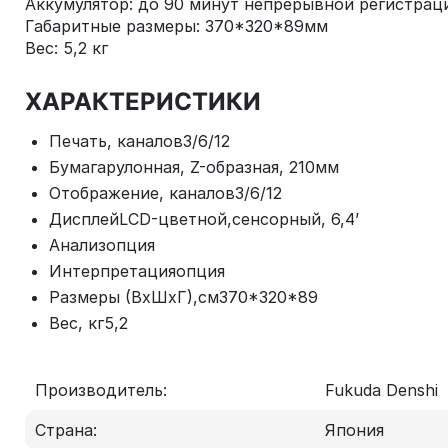
Аккумулятор: до 90 минут непрерывной регистрац
Габаритные размеры: 370*320*89мм
Вес: 5,2 кг
ХАРАКТЕРИСТИКИ
Печать, каналов
3/6/12
Бумага
рулонная, Z-образная, 210мм
Отображение, каналов
3/6/12
Дисплей
LCD-цветной,сенсорный, 6,4’
Анализ
опция
Интерпретация
опция
Размеры (ВxШxГ),см
370*320*89
Вес, кг
5,2
Производитель:
Fukuda Denshi
Страна:
Япония