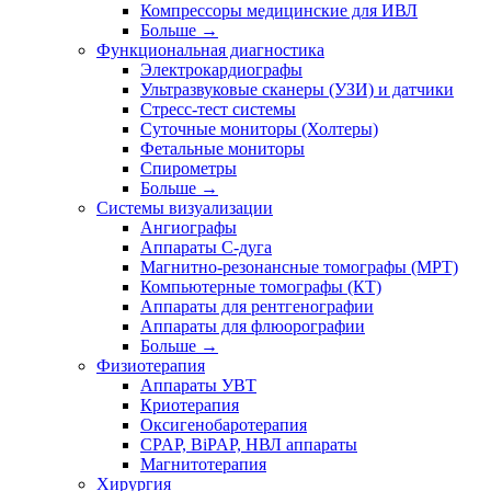
Компрессоры медицинские для ИВЛ
Больше
→
Функциональная диагностика
Электрокардиографы
Ультразвуковые сканеры (УЗИ) и датчики
Стресс-тест системы
Суточные мониторы (Холтеры)
Фетальные мониторы
Спирометры
Больше
→
Системы визуализации
Ангиографы
Аппараты C-дуга
Магнитно-резонансные томографы (МРТ)
Компьютерные томографы (КТ)
Аппараты для рентгенографии
Аппараты для флюорографии
Больше
→
Физиотерапия
Аппараты УВТ
Криотерапия
Оксигенобаротерапия
CPAP, BiPAP, НВЛ аппараты
Магнитотерапия
Хирургия