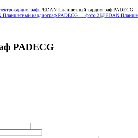
лектрокардиографы
/
EDAN Планшетный кардиограф PADECG
раф PADECG