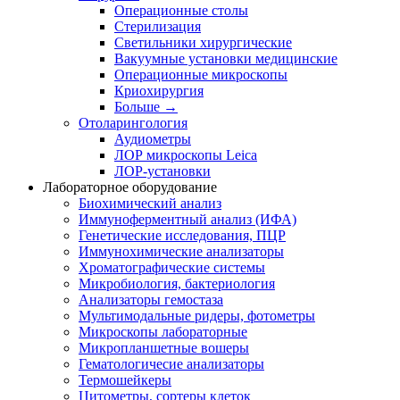
Операционные столы
Стерилизация
Светильники хирургические
Вакуумные установки медицинские
Операционные микроскопы
Криохирургия
Больше
→
Отоларингология
Аудиометры
ЛОР микроскопы Leica
ЛОР-установки
Лабораторное оборудование
Биохимический анализ
Иммуноферментный анализ (ИФА)
Генетические исследования, ПЦР
Иммунохимические анализаторы
Хроматографические системы
Микробиология, бактериология
Анализаторы гемостаза
Мультимодальные ридеры, фотометры
Микроскопы лабораторные
Микропланшетные вошеры
Гематологичесие анализаторы
Термошейкеры
Цитометры, сортеры клеток