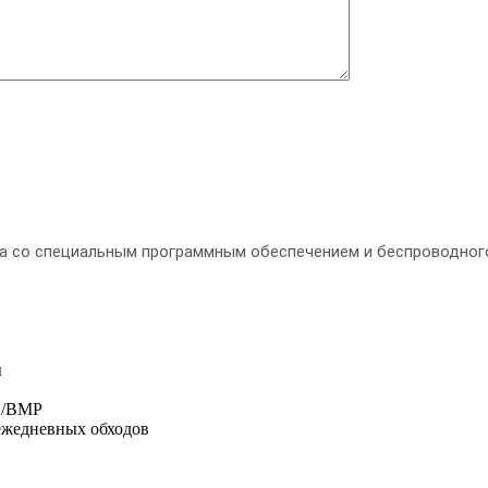
а со специальным программным обеспечением и беспроводного
ы
G/BMP
ежедневных обходов