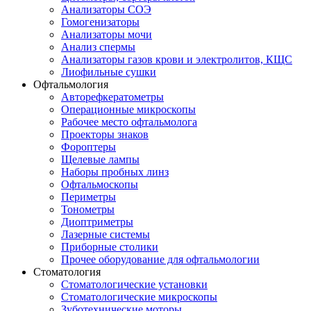
Анализаторы СОЭ
Гомогенизаторы
Анализаторы мочи
Анализ спермы
Анализаторы газов крови и электролитов, КЩС
Лиофильные сушки
Офтальмология
Авторефкератометры
Операционные микроскопы
Рабочее место офтальмолога
Проекторы знаков
Фороптеры
Щелевые лампы
Наборы пробных линз
Офтальмоскопы
Периметры
Тонометры
Диоптриметры
Лазерные системы
Приборные столики
Прочее оборудование для офтальмологии
Стоматология
Стоматологические установки
Стоматологические микроскопы
Зуботехнические моторы