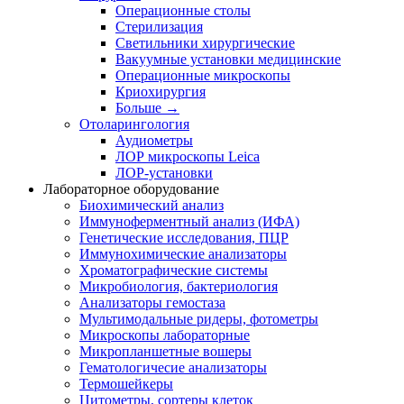
Операционные столы
Стерилизация
Светильники хирургические
Вакуумные установки медицинские
Операционные микроскопы
Криохирургия
Больше
→
Отоларингология
Аудиометры
ЛОР микроскопы Leica
ЛОР-установки
Лабораторное оборудование
Биохимический анализ
Иммуноферментный анализ (ИФА)
Генетические исследования, ПЦР
Иммунохимические анализаторы
Хроматографические системы
Микробиология, бактериология
Анализаторы гемостаза
Мультимодальные ридеры, фотометры
Микроскопы лабораторные
Микропланшетные вошеры
Гематологичесие анализаторы
Термошейкеры
Цитометры, сортеры клеток