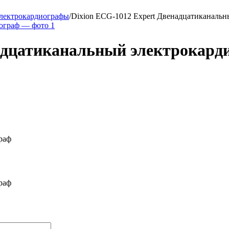
лектрокардиографы
/
Dixion ECG-1012 Expert Двенадцатиканальн
надцатиканальный электрокард
граф
граф