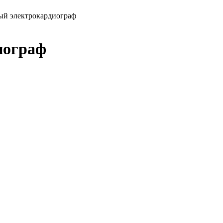
ый электрокардиограф
иограф