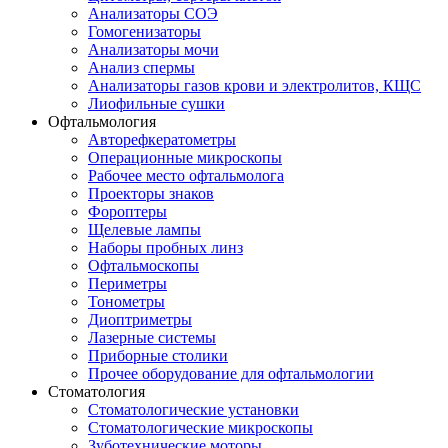
Анализаторы СОЭ
Гомогенизаторы
Анализаторы мочи
Анализ спермы
Анализаторы газов крови и электролитов, КЩС
Лиофильные сушки
Офтальмология
Авторефкератометры
Операционные микроскопы
Рабочее место офтальмолога
Проекторы знаков
Фороптеры
Щелевые лампы
Наборы пробных линз
Офтальмоскопы
Периметры
Тонометры
Диоптриметры
Лазерные системы
Приборные столики
Прочее оборудование для офтальмологии
Стоматология
Стоматологические установки
Стоматологические микроскопы
Зуботехнические моторы