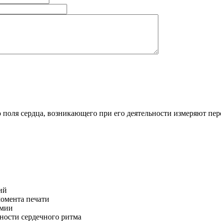
о поля сердца, возникающего при его деятельности измеряют п
ий
омента печати
тмии
ности сердечного ритма