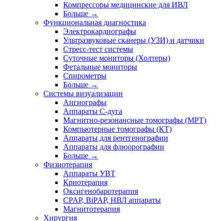
Компрессоры медицинские для ИВЛ
Больше
→
Функциональная диагностика
Электрокардиографы
Ультразвуковые сканеры (УЗИ) и датчики
Стресс-тест системы
Суточные мониторы (Холтеры)
Фетальные мониторы
Спирометры
Больше
→
Системы визуализации
Ангиографы
Аппараты C-дуга
Магнитно-резонансные томографы (МРТ)
Компьютерные томографы (КТ)
Аппараты для рентгенографии
Аппараты для флюорографии
Больше
→
Физиотерапия
Аппараты УВТ
Криотерапия
Оксигенобаротерапия
CPAP, BiPAP, НВЛ аппараты
Магнитотерапия
Хирургия