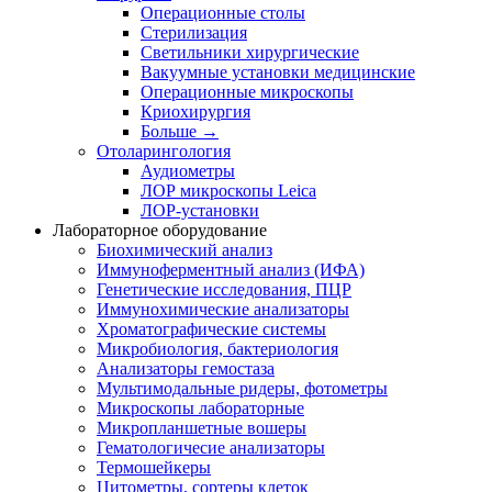
Операционные столы
Стерилизация
Светильники хирургические
Вакуумные установки медицинские
Операционные микроскопы
Криохирургия
Больше
→
Отоларингология
Аудиометры
ЛОР микроскопы Leica
ЛОР-установки
Лабораторное оборудование
Биохимический анализ
Иммуноферментный анализ (ИФА)
Генетические исследования, ПЦР
Иммунохимические анализаторы
Хроматографические системы
Микробиология, бактериология
Анализаторы гемостаза
Мультимодальные ридеры, фотометры
Микроскопы лабораторные
Микропланшетные вошеры
Гематологичесие анализаторы
Термошейкеры
Цитометры, сортеры клеток