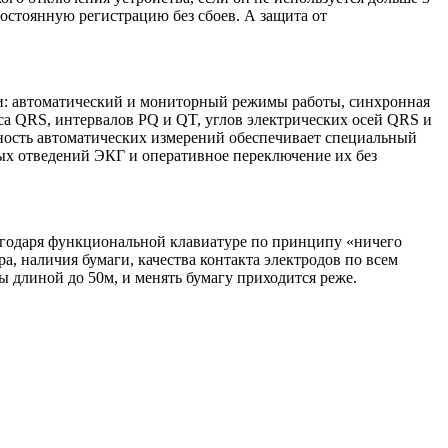
постоянную регистрацию без сбоев. А защита от
и: автоматический и мониторный режимы работы, синхронная
са QRS, интервалов PQ и QT, углов электрических осей QRS и
чность автоматических измерений обеспечивает специальный
ых отведений ЭКГ и оперативное переключение их без
агодаря функциональной клавиатуре по принципу «ничего
 наличия бумаги, качества контакта электродов по всем
ны длиной до 50м, и менять бумагу приходится реже.