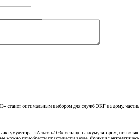
» станет оптимальным выбором для служб ЭКГ на дому, частных вр
ь аккумулятора. «Альтон-103» оснащен аккумулятором, позволяю
е можно приобрести практически везде. Функция автоматическо