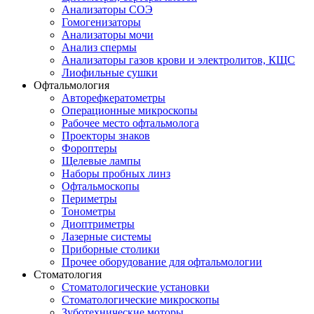
Анализаторы СОЭ
Гомогенизаторы
Анализаторы мочи
Анализ спермы
Анализаторы газов крови и электролитов, КЩС
Лиофильные сушки
Офтальмология
Авторефкератометры
Операционные микроскопы
Рабочее место офтальмолога
Проекторы знаков
Фороптеры
Щелевые лампы
Наборы пробных линз
Офтальмоскопы
Периметры
Тонометры
Диоптриметры
Лазерные системы
Приборные столики
Прочее оборудование для офтальмологии
Стоматология
Стоматологические установки
Стоматологические микроскопы
Зуботехнические моторы