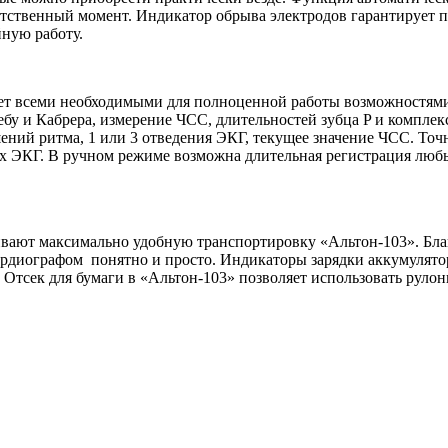
ветственный момент. Индикатор обрыва электродов гарантирует 
ную работу.
ает всеми необходимыми для полноценной работы возможностям
бу и Кабрера, измерение ЧСС, длительностей зубца P и комплек
шений ритма, 1 или 3 отведения ЭКГ, текущее значение ЧСС. То
ых ЭКГ. В ручном режиме возможна длительная регистрация люб
ивают максимально удобную транспортировку «Альтон-103». Бл
иографом понятно и просто. Индикаторы зарядки аккумулятора,
. Отсек для бумаги в «Альтон-103» позволяет использовать руло