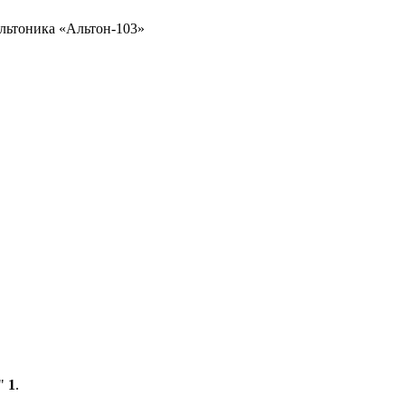
льтоника «Альтон-103»
»"
1
.