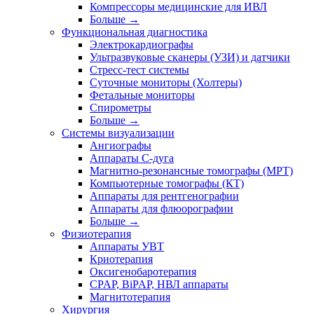
Компрессоры медицинские для ИВЛ
Больше
→
Функциональная диагностика
Электрокардиографы
Ультразвуковые сканеры (УЗИ) и датчики
Стресс-тест системы
Суточные мониторы (Холтеры)
Фетальные мониторы
Спирометры
Больше
→
Системы визуализации
Ангиографы
Аппараты C-дуга
Магнитно-резонансные томографы (МРТ)
Компьютерные томографы (КТ)
Аппараты для рентгенографии
Аппараты для флюорографии
Больше
→
Физиотерапия
Аппараты УВТ
Криотерапия
Оксигенобаротерапия
CPAP, BiPAP, НВЛ аппараты
Магнитотерапия
Хирургия