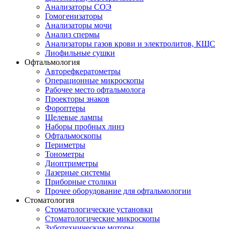
Анализаторы СОЭ
Гомогенизаторы
Анализаторы мочи
Анализ спермы
Анализаторы газов крови и электролитов, КЩС
Лиофильные сушки
Офтальмология
Авторефкератометры
Операционные микроскопы
Рабочее место офтальмолога
Проекторы знаков
Фороптеры
Щелевые лампы
Наборы пробных линз
Офтальмоскопы
Периметры
Тонометры
Диоптриметры
Лазерные системы
Приборные столики
Прочее оборудование для офтальмологии
Стоматология
Стоматологические установки
Стоматологические микроскопы
Зуботехнические моторы