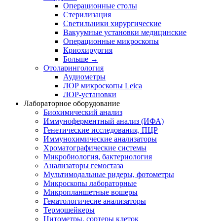
Операционные столы
Стерилизация
Светильники хирургические
Вакуумные установки медицинские
Операционные микроскопы
Криохирургия
Больше
→
Отоларингология
Аудиометры
ЛОР микроскопы Leica
ЛОР-установки
Лабораторное оборудование
Биохимический анализ
Иммуноферментный анализ (ИФА)
Генетические исследования, ПЦР
Иммунохимические анализаторы
Хроматографические системы
Микробиология, бактериология
Анализаторы гемостаза
Мультимодальные ридеры, фотометры
Микроскопы лабораторные
Микропланшетные вошеры
Гематологичесие анализаторы
Термошейкеры
Цитометры, сортеры клеток