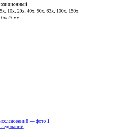
 позиционный
 5х, 10х, 20х, 40х, 50х, 63х, 100х, 150х
10х/25 мм
сследований