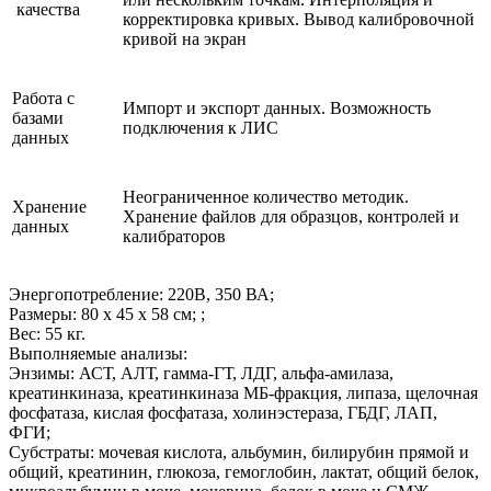
качества
корректировка кривых. Вывод калибровочной
кривой на экран
Работа с
Импорт и экспорт данных. Возможность
базами
подключения к ЛИС
данных
Неограниченное количество методик.
Хранение
Хранение файлов для образцов, контролей и
данных
калибраторов
Энергопотребление: 220В, 350 ВА;
Размеры: 80 х 45 х 58 см; ;
Вес: 55 кг.
Выполняемые анализы:
Энзимы: АСТ, АЛТ, гамма-ГТ, ЛДГ, альфа-амилаза,
креатинкиназа, креатинкиназа МБ-фракция, липаза, щелочная
фосфатаза, кислая фосфатаза, холинэстераза, ГБДГ, ЛАП,
ФГИ;
Субстраты: мочевая кислота, альбумин, билирубин прямой и
общий, креатинин, глюкоза, гемоглобин, лактат, общий белок,