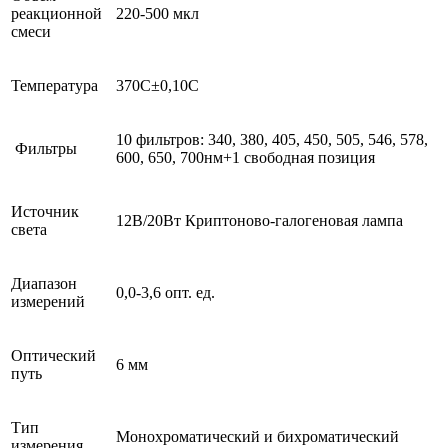
реакционной
220-500 мкл
смеси
Температура
370С±0,10С
10 фильтров: 340, 380, 405, 450, 505, 546, 578,
Фильтры
600, 650, 700нм+1 свободная позиция
Источник
12В/20Вт Криптоново-галогеновая лампа
света
Диапазон
0,0-3,6 опт. ед.
измерений
Оптический
6 мм
путь
Тип
Монохроматический и бихроматический
измерения