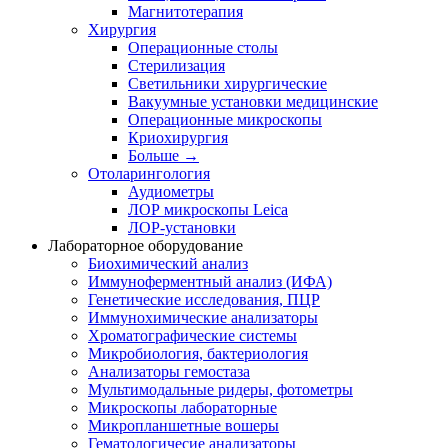
Магнитотерапия
Хирургия
Операционные столы
Стерилизация
Светильники хирургические
Вакуумные установки медицинские
Операционные микроскопы
Криохирургия
Больше
→
Отоларингология
Аудиометры
ЛОР микроскопы Leica
ЛОР-установки
Лабораторное оборудование
Биохимический анализ
Иммуноферментный анализ (ИФА)
Генетические исследования, ПЦР
Иммунохимические анализаторы
Хроматографические системы
Микробиология, бактериология
Анализаторы гемостаза
Мультимодальные ридеры, фотометры
Микроскопы лабораторные
Микропланшетные вошеры
Гематологичесие анализаторы