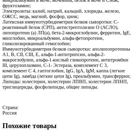
микроальбумин в моче, мочевина, белок в моче и СМЖ,
фруктозамин;
Электролиты: калий, натрий, кальций, хлориды, железо,
ОЖСС, медь, магний, фосфор, цинк;
Латексная иммунотурбидиметрия белков сыворотки: С-
реактивный белок (СРП), антистрептолизин О (АСЛО),
липопротеин (а) ЛП(а), бета-2-микроглобулин, ферритин, IgE,
миоглобин, микроальбумин, альфа-фетопротеин,
гликолизированный гемоглобин;
Иммунотурбидиметрия белков сыворотки: аполипопротеины
А1, В, СII, CIII, E, альфа-1-антитрипсин, альфа-2-
макроглобулин, альфа-1-кислый гликопротеин, антитромбин
III, церулоплазмин, С-1- Эстераза, комплемент С 3,
комплемент С 4, гаптоглобин, IgG, IgA, IgM, каппа (легкие
цепи Ig), ламбда (легкие цепи Ig), преальбумин, трансферрин;
Липиды: холестерин, холестерин ЛПВП, холестерин ЛПНП,
триглицериды, фосфолипиды, общие липиды.
Страна:
Россия
Похожие товары