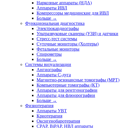
Наркозные аппараты (НДА)
Аппараты ИВЛ
Компрессоры медицинские для ИВЛ
Больше
→
Функциональная диагностика
Электрокардиографы
Ультразвуковые сканеры (УЗИ) и датчики
Стресс-тест системы
Суточные мониторы (Холтеры)
Фетальные мониторы
Спирометры
Больше
→
Системы визуализации
Ангиографы
Аппараты C-дуга
Магнитно-резонансные томографы (МРТ)
Компьютерные томографы (КТ)
Аппараты для рентгенографии
Аппараты для флюорографии
Больше
→
Физиотерапия
Аппараты УВТ
Криотерапия
Оксигенобаротерапия
CPAP, BiPAP, НВЛ аппараты