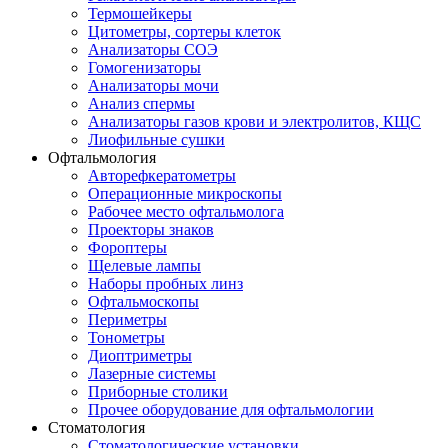
Термошейкеры
Цитометры, сортеры клеток
Анализаторы СОЭ
Гомогенизаторы
Анализаторы мочи
Анализ спермы
Анализаторы газов крови и электролитов, КЩС
Лиофильные сушки
Офтальмология
Авторефкератометры
Операционные микроскопы
Рабочее место офтальмолога
Проекторы знаков
Фороптеры
Щелевые лампы
Наборы пробных линз
Офтальмоскопы
Периметры
Тонометры
Диоптриметры
Лазерные системы
Приборные столики
Прочее оборудование для офтальмологии
Стоматология
Стоматологические установки