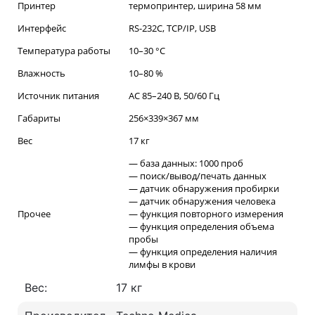
Принтер
термопринтер, ширина 58 мм
Интерфейс
RS-232C, TCP/IP, USB
Температура работы
10–30 °С
Влажность
10–80 %
Источник питания
AC 85–240 В, 50/60 Гц
Габариты
256×339×367 мм
Вес
17 кг
— база данных: 1000 проб
— поиск/вывод/печать данных
— датчик обнаружения пробирки
— датчик обнаружения человека
Прочее
— функция повторного измерения
— функция определения объема
пробы
— функция определения наличия
лимфы в крови
Вес:
17 кг