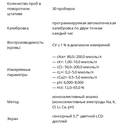
Количество проб в
поворотном
30 пробирок
штативе
программируемая автоматическая
Калибровка
калибровка по двум точкам
каждый час
Воспроизводимость
CV ≤ 1 % в диапазоне измерений
(кровь)
— cNa+: 80,0–200,0 ммоль/л
— cK+: 1,00–10,0 ммоль/л
— cCl-: 50,0–200,0 ммоль/л
Измеряемые
— cLi+: 0,2–5,0 ммоль/л
параметры
— cCa2+: 0,5–5,0 ммоль/л
— pH: 6,000–8,000
— Hct: 12,0–65,0 %
ионоселективный анализ
Метод
(ионоселективные электроды Na, K,
Cl, Li, Ca, pH)
сенсорный 5,7" цветной LCD-
Экран
дисплей