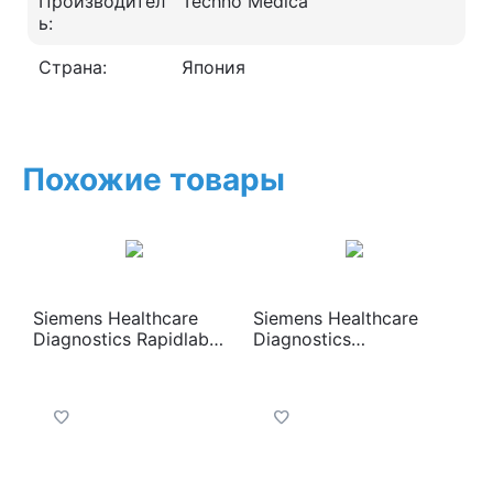
Производител
Techno Medica
ь:
Страна:
Япония
Похожие товары
Siemens Healthcare
Siemens Healthcare
Diagnostics Rapidlab
Diagnostics
1265 Анализатор газов
«Rapidpoint 500»
крови, электролитов,
(Рапидпоинт 500)
метаболитов и CO-
Анализатор крови при
оксиметрии с
критических
принадлежностями
состояниях с
принадлежностями