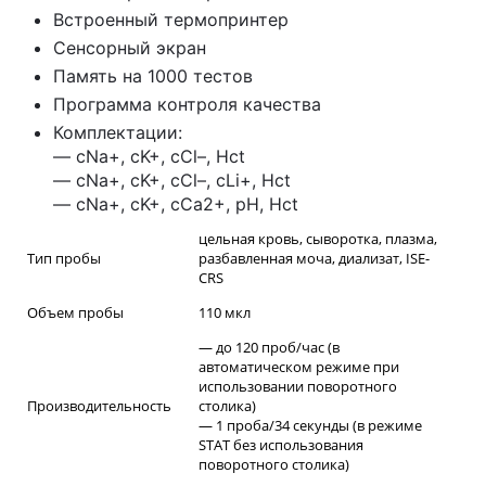
Встроенный термопринтер
Сенсорный экран
Память на 1000 тестов
Программа контроля качества
Комплектации:
— cNa+, cK+, cCl–, Hct
— cNa+, cK+, cCl–, cLi+, Hct
— cNa+, cK+, cCa2+, pH, Hct
цельная кровь, сыворотка, плазма,
Тип пробы
разбавленная моча, диализат, ISE-
CRS
Объем пробы
110 мкл
— до 120 проб/час (в
автоматическом режиме при
использовании поворотного
Производительность
столика)
— 1 проба/34 секунды (в режиме
STAT без использования
поворотного столика)