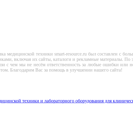
ка медицинской техники smart-resource.ru был составлен с бол
ками, включая их сайты, каталоги и рекламные материалы. По э
вязи с чем мы не несём ответственность за любые ошибки или 
этом. Благодарим Вас за помощь в улучшении нашего сайта!
инской техники и лабораторного оборудования для клиническ