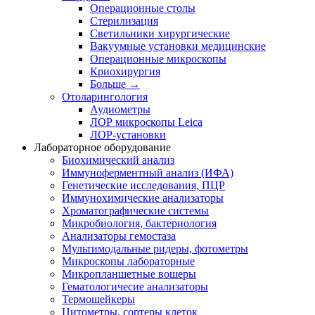
Операционные столы
Стерилизация
Светильники хирургические
Вакуумные установки медицинские
Операционные микроскопы
Криохирургия
Больше
→
Отоларингология
Аудиометры
ЛОР микроскопы Leica
ЛОР-установки
Лабораторное оборудование
Биохимический анализ
Иммуноферментный анализ (ИФА)
Генетические исследования, ПЦР
Иммунохимические анализаторы
Хроматографические системы
Микробиология, бактериология
Анализаторы гемостаза
Мультимодальные ридеры, фотометры
Микроскопы лабораторные
Микропланшетные вошеры
Гематологичесие анализаторы
Термошейкеры
Цитометры, сортеры клеток