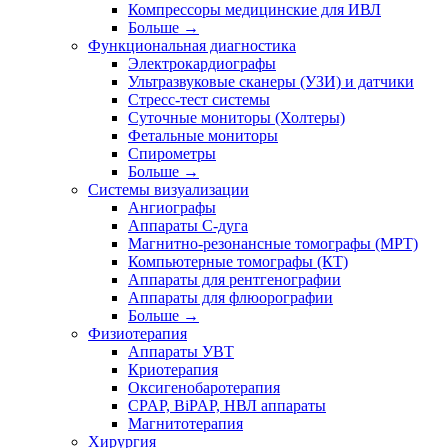
Компрессоры медицинские для ИВЛ
Больше
→
Функциональная диагностика
Электрокардиографы
Ультразвуковые сканеры (УЗИ) и датчики
Стресс-тест системы
Суточные мониторы (Холтеры)
Фетальные мониторы
Спирометры
Больше
→
Системы визуализации
Ангиографы
Аппараты C-дуга
Магнитно-резонансные томографы (МРТ)
Компьютерные томографы (КТ)
Аппараты для рентгенографии
Аппараты для флюорографии
Больше
→
Физиотерапия
Аппараты УВТ
Криотерапия
Оксигенобаротерапия
CPAP, BiPAP, НВЛ аппараты
Магнитотерапия
Хирургия