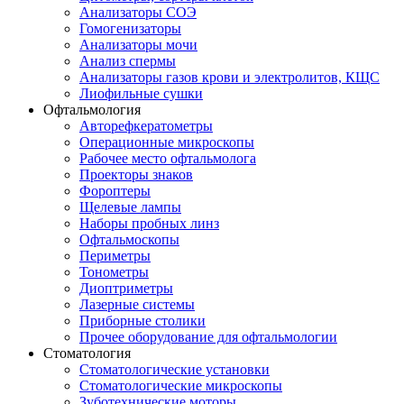
Анализаторы СОЭ
Гомогенизаторы
Анализаторы мочи
Анализ спермы
Анализаторы газов крови и электролитов, КЩС
Лиофильные сушки
Офтальмология
Авторефкератометры
Операционные микроскопы
Рабочее место офтальмолога
Проекторы знаков
Фороптеры
Щелевые лампы
Наборы пробных линз
Офтальмоскопы
Периметры
Тонометры
Диоптриметры
Лазерные системы
Приборные столики
Прочее оборудование для офтальмологии
Стоматология
Стоматологические установки
Стоматологические микроскопы
Зуботехнические моторы