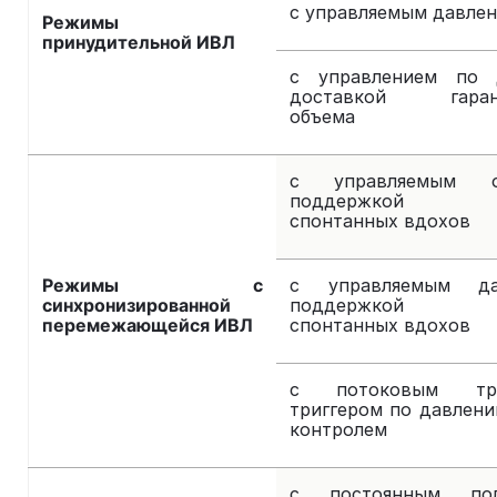
с управляемым давле
Режимы
принудительной ИВЛ
c управлением по 
доставкой гарант
объема
с управляемым 
поддержкой д
спонтанных вдохов
Режимы с
с управляемым д
синхронизированной
поддержкой д
перемежающейся ИВЛ
спонтанных вдохов
с потоковым тр
триггером по давлен
контролем
с постоянным пол