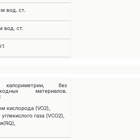
см вод. ст.
м вод. ст.
:1
калориметрии, без
ходных материалов.
:
м кислорода (VO2),
углекислого газа (VСO2),
я(RQ),