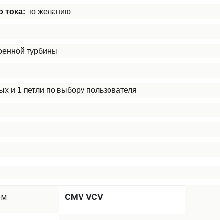
о тока:
по желанию
роенной турбины
ых и 1 петли по выбору пользователя
ом
CMV VCV