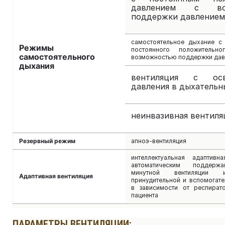
давлением с воз
поддержки давлением
самостоятельное дыхание с
Режимы
постоянного положительн
самостоятельного
возможностью поддержки да
дыхания
вентиляция с осв
давления в дыхательн
неинвазивная вентиля
Резервный режим
апноэ-вентиляция
интеллектуальная адаптивн
автоматическим поддерж
минутной вентиляции 
Адаптивная вентиляция
принудительной и вспомогате
в зависимости от респират
пациента
ПАРАМЕТРЫ ВЕНТИЛЯЦИИ: