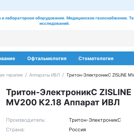
 и лабораторное оборудование. Медицинское газоснабжение. Те
исследований.
ование
Офтальмология
Стоматология
/
/
ая терапия
Аппараты ИВЛ
Тритон-ЭлектроникС ZISLINE МV
Тритон-ЭлектроникС ZISLINE
МV200 К2.18 Аппарат ИВЛ
Производитель:
Тритон-ЭлектроникС
Страна:
Россия