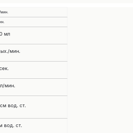
/мин.
ин.
0 мл
дых./мин.
сек.
 л/мин.
 см вод. ст.
м вод. ст.