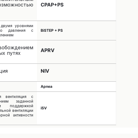
можностью
CPAP+PS
 двумя уровнями
ого давления с
BiSTEP + PS
влением
обождением
APRV
ых путях
ция
NIV
Apnea
ая вентиляция с
анием заданной
и поддержкой
iSV
льной вентиляции
орной активности