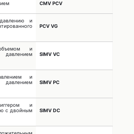
нием
CMV PCV
давлению и
ированного
PCV VG
объемом и
авлением
SIMV VC
авлением и
авлением
SIMV PC
иггером и
ию с двойным
SIMV DC
ожительным