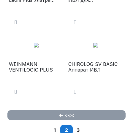
Leoni Plus Ультра
ИВЛ для
современный аппарат
новорожденных,
ИВЛ
детей и взрослых
WEINMANN
CHIROLOG SV BASIC
VENTILOGIC PLUS
Аппарат ИВЛ
<<<
1
2
3