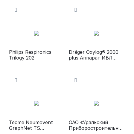
Philips Respironics
Dräger Oxylog® 2000
Trilogy 202
plus Аппарат ИВЛ
портативный
Tecme Neumovent
ОАО «Уральский
GraphNet TS
Приборостроительны
Многофункциональны
й Завод» Вела ИВЛ