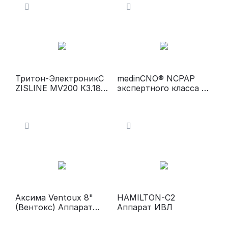
Тритон-ЭлектроникС
medinCNO® NCPAP
ZISLINE МV200 К3.18
экспертного класса с
Аппарат ИВЛ
вариабельным
потоком для
неинвазивной
респираторной
поддержки
новорожденных и
недоношенных
Аксима Ventoux 8"
HAMILTON-С2
(Вентокс) Аппарат
Аппарат ИВЛ
ИВЛ