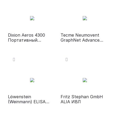
Dixion Aeros 4300
Tecme Neumovent
Портативный
GraphNet Advance
(транспортный)
Многофункциональны
аппарат ИВЛ
й аппарат ИВЛ
Löwenstein
Fritz Stephan GmbH
(Weinmann) ELISA
ALIA ИВЛ
Аппарат ИВЛ