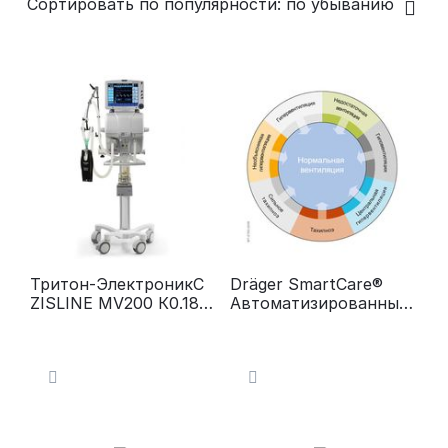
Сортировать по популярности: по убыванию
Тритон-ЭлектроникС
Dräger SmartCare®
ZISLINE МV200 К0.18
Автоматизированный
Аппарат ИВЛ
клинический
протокол