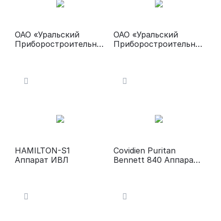
ОАО «Уральский
ОАО «Уральский
Приборостроительны
Приборостроительны
й Завод» Поток ИВЛ
й Завод» РВЧ-01
высокочастотный
аппарат ИВЛ
HAMILTON-S1
Covidien Puritan
Аппарат ИВЛ
Bennett 840 Аппарат
ИВЛ высокого класса